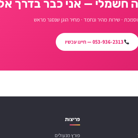
 חשמלי — אני כבר בדרך אל
סמכת · שירות מהיר ונחמד · מחיר הוגן שנסגר מראש
053-936-2313 — חייגו עכשיו
פריצות
פורץ מנעולים