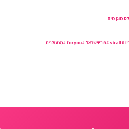
ט מוגן מים
יו
#virall
#פוריוישראל
#foryou
#מנעולנית